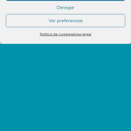
Denegar
El Centro
Ver preferencias
Política de cookies
Aviso legal
Horarios
Cómo llegar
Plano del Centro
Tiendas
Restaurantes
Cine y Ocio
Servicios
Eventos y Novedades