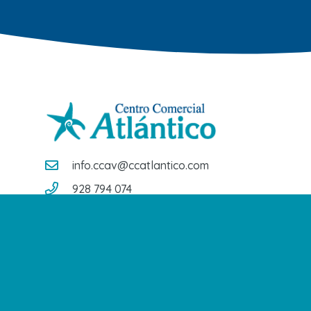
info.ccav@ccatlantico.com
928 794 074
C/ Adargoma s,n. C.P. 35110
Santa Lucía de Tirajana – Las Palmas