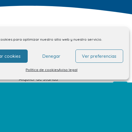
cookies para optimizar nuestro sitio web y nuestro servicio.
Contacto
ar cookies
Denegar
Ver preferencias
Contacto
Política de cookies
Aviso legal
Alquiler de locales
Alquiler de stands
Tu opinión nos importa
Trabaja con nosotros
Preguntas Frecuentes