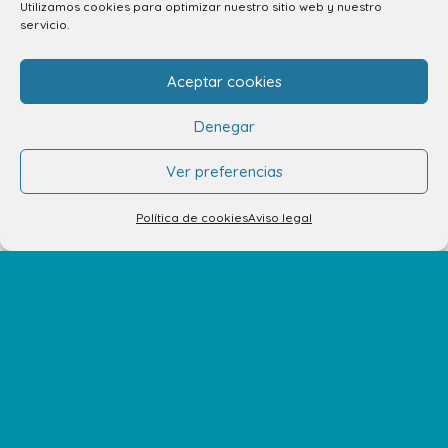
Utilizamos cookies para optimizar nuestro sitio web y nuestro
servicio.
info.ccav@ccatlantico.com
Aceptar cookies
928 794 074
C/ Adargoma s,n. C.P. 35110
Denegar
Santa Lucía de Tirajana – Las Palmas
Ver preferencias
El Centro
Política de cookies
Aviso legal
Horarios
Cómo llegar
Plano del Centro
Tiendas
Restaurantes