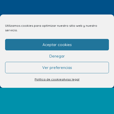
Tu opinión nos importa
Utilizamos cookies para optimizar nuestro sitio web y nuestro
servicio.
¿Nos quieres contar algo? Todos tus comentarios son
importantes para nosotros. ¡Compártelos! Estaremos
Aceptar cookies
encantados de escucharte.
Denegar
CUÉNTANOSLO AQUÍ
Ver preferencias
Política de cookies
Aviso legal