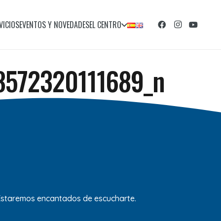
VICIOS
EVENTOS Y NOVEDADES
EL CENTRO
8572320111689_n
 Estaremos encantados de escucharte.