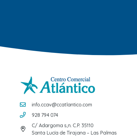
info.ccav@ccatlantico.com
928 794 074
C/ Adargoma s,n. C.P. 35110
Santa Lucía de Tirajana – Las Palmas