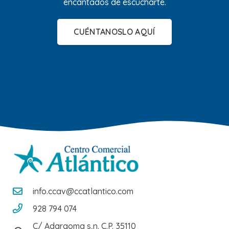
encantados de escucharte.
CUÉNTANOSLO AQUÍ
info.ccav@ccatlantico.com
928 794 074
C/ Adargoma s,n. C.P. 35110