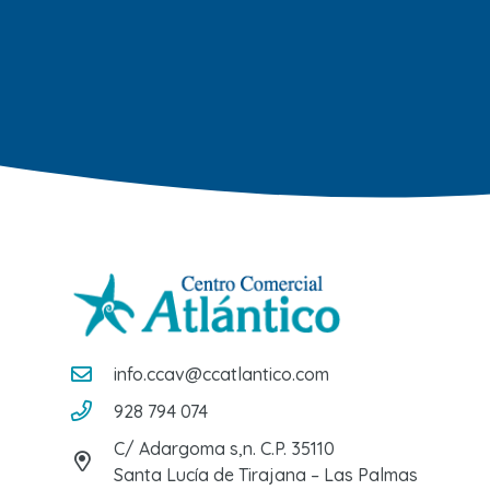
info.ccav@ccatlantico.com
928 794 074
C/ Adargoma s,n. C.P. 35110
Santa Lucía de Tirajana – Las Palmas