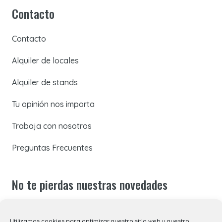
Contacto
Contacto
Alquiler de locales
Alquiler de stands
Tu opinión nos importa
Trabaja con nosotros
Preguntas Frecuentes
No te pierdas nuestras novedades
Suscríbete a nuestra newsletter para recibir todas las
Utilizamos cookies para optimizar nuestro sitio web y nuestro