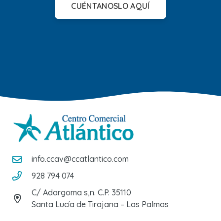
CUÉNTANOSLO AQUÍ
info.ccav@ccatlantico.com
928 794 074
C/ Adargoma s,n. C.P. 35110
Santa Lucía de Tirajana – Las Palmas