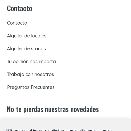
Contacto
Contacto
Alquiler de locales
Alquiler de stands
Tu opinión nos importa
Trabaja con nosotros
Preguntas Frecuentes
No te pierdas nuestras novedades
Suscríbete a nuestra newsletter para recibir todas las
Utilizamos cookies para optimizar nuestro sitio web y nuestro