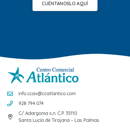
CUÉNTANOSLO AQUÍ
info.ccav@ccatlantico.com
928 794 074
C/ Adargoma s,n. C.P. 35110
Santa Lucía de Tirajana – Las Palmas