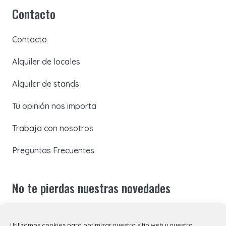
Contacto
Contacto
Alquiler de locales
Alquiler de stands
Tu opinión nos importa
Trabaja con nosotros
Preguntas Frecuentes
No te pierdas nuestras novedades
Suscríbete a nuestra newsletter para recibir todas las
Utilizamos cookies para optimizar nuestro sitio web y nuestro