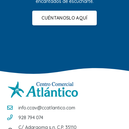
encantados de escucharte.
CUÉNTANOSLO AQUÍ
info.ccav@ccatlantico.com
928 794 074
C/ Adargoma s,n. C.P. 35110