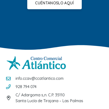
CUÉNTANOSLO AQUÍ
info.ccav@ccatlantico.com
928 794 074
C/ Adargoma s,n. C.P. 35110
Santa Lucía de Tirajana – Las Palmas