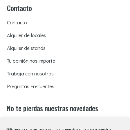
Contacto
Contacto
Alquiler de locales
Alquiler de stands
Tu opinión nos importa
Trabaja con nosotros
Preguntas Frecuentes
No te pierdas nuestras novedades
Suscríbete a nuestra newsletter para recibir todas las
Utilizamos cookies para optimizar nuestro sitio web y nuestro