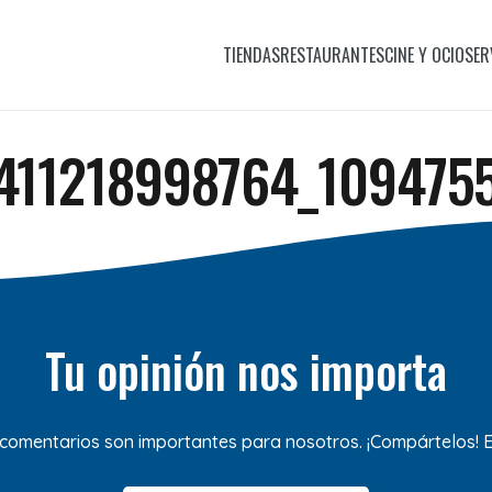
TIENDAS
RESTAURANTES
CINE Y OCIO
SER
411218998764_109475
Tu opinión nos importa
 comentarios son importantes para nosotros. ¡Compártelos!