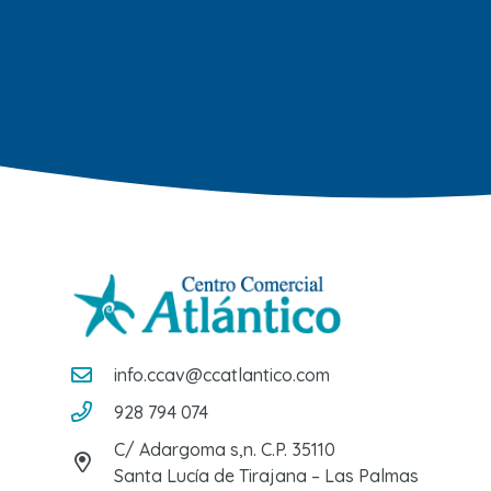
info.ccav@ccatlantico.com
928 794 074
C/ Adargoma s,n. C.P. 35110
Santa Lucía de Tirajana – Las Palmas