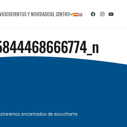
VICIOS
EVENTOS Y NOVEDADES
EL CENTRO
5844468666774_n
 Estaremos encantados de escucharte.