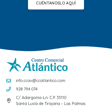
CUÉNTANOSLO AQUÍ
info.ccav@ccatlantico.com
928 794 074
C/ Adargoma s,n. C.P. 35110
Santa Lucía de Tirajana – Las Palmas