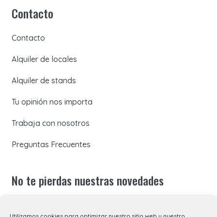
Contacto
Contacto
Alquiler de locales
Alquiler de stands
Tu opinión nos importa
Trabaja con nosotros
Preguntas Frecuentes
No te pierdas nuestras novedades
Suscríbete a nuestra newsletter para recibir todas las
Utilizamos cookies para optimizar nuestro sitio web y nuestro