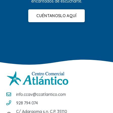
encantados de escucharte.
CUÉNTANOSLO AQUÍ
info.ccav@ccatlantico.com
928 794 074
C/ Adargoma s,n. C.P. 35110