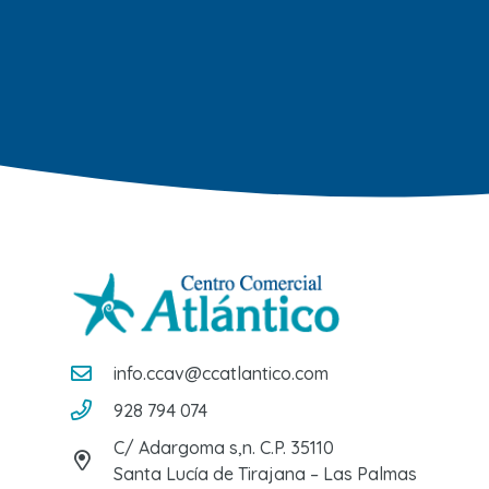
info.ccav@ccatlantico.com
928 794 074
C/ Adargoma s,n. C.P. 35110
Santa Lucía de Tirajana – Las Palmas