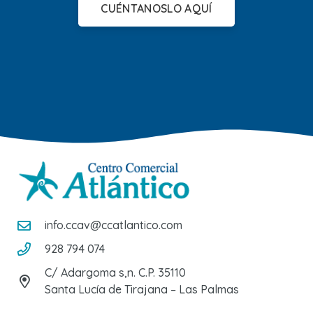
CUÉNTANOSLO AQUÍ
info.ccav@ccatlantico.com
928 794 074
C/ Adargoma s,n. C.P. 35110
Santa Lucía de Tirajana – Las Palmas