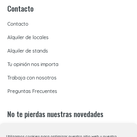
Contacto
Contacto
Alquiler de locales
Alquiler de stands
Tu opinión nos importa
Trabaja con nosotros
Preguntas Frecuentes
No te pierdas nuestras novedades
Suscríbete a nuestra newsletter para recibir todas las
Utilizamos cookies para optimizar nuestro sitio web y nuestro