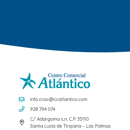
info.ccav@ccatlantico.com
928 794 074
C/ Adargoma s,n. C.P. 35110
Santa Lucía de Tirajana – Las Palmas