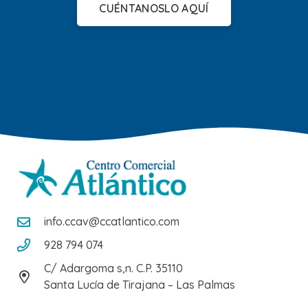
CUÉNTANOSLO AQUÍ
info.ccav@ccatlantico.com
928 794 074
C/ Adargoma s,n. C.P. 35110
Santa Lucía de Tirajana – Las Palmas