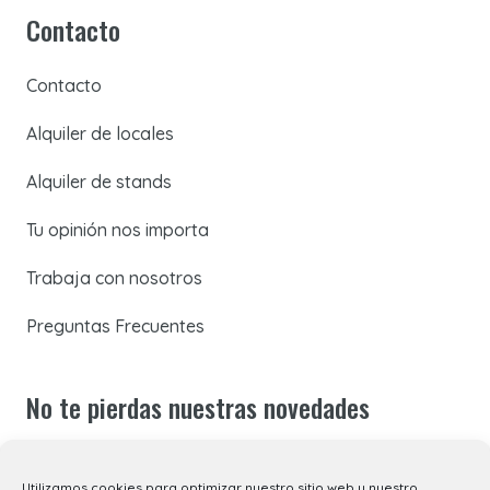
Contacto
Contacto
Alquiler de locales
Alquiler de stands
Tu opinión nos importa
Trabaja con nosotros
Preguntas Frecuentes
No te pierdas nuestras novedades
Suscríbete a nuestra newsletter para recibir todas las
Utilizamos cookies para optimizar nuestro sitio web y nuestro