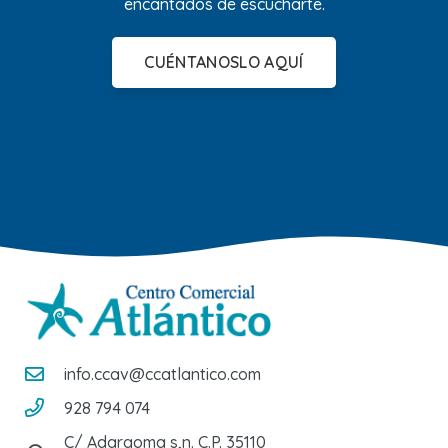
encantados de escucharte.
CUÉNTANOSLO AQUÍ
info.ccav@ccatlantico.com
928 794 074
C/ Adargoma s,n. C.P. 35110