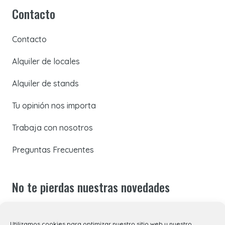
Contacto
Contacto
Alquiler de locales
Alquiler de stands
Tu opinión nos importa
Trabaja con nosotros
Preguntas Frecuentes
No te pierdas nuestras novedades
Suscríbete a nuestra newsletter para recibir todas las
Utilizamos cookies para optimizar nuestro sitio web y nuestro