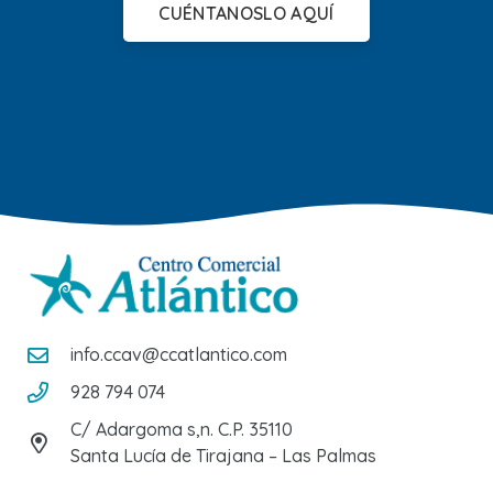
CUÉNTANOSLO AQUÍ
info.ccav@ccatlantico.com
928 794 074
C/ Adargoma s,n. C.P. 35110
Santa Lucía de Tirajana – Las Palmas