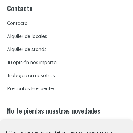
Contacto
Contacto
Alquiler de locales
Alquiler de stands
Tu opinión nos importa
Trabaja con nosotros
Preguntas Frecuentes
No te pierdas nuestras novedades
Suscríbete a nuestra newsletter para recibir todas las
Utilizamos cookies para optimizar nuestro sitio web y nuestro