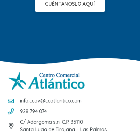
CUÉNTANOSLO AQUÍ
info.ccav@ccatlantico.com
928 794 074
C/ Adargoma s,n. C.P. 35110
Santa Lucía de Tirajana – Las Palmas