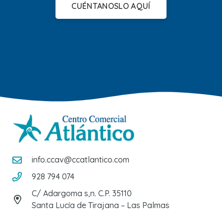
CUÉNTANOSLO AQUÍ
info.ccav@ccatlantico.com
928 794 074
C/ Adargoma s,n. C.P. 35110
Santa Lucía de Tirajana – Las Palmas