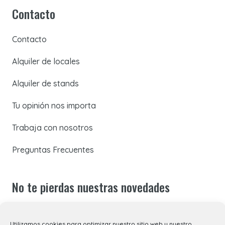
Contacto
Contacto
Alquiler de locales
Alquiler de stands
Tu opinión nos importa
Trabaja con nosotros
Preguntas Frecuentes
No te pierdas nuestras novedades
Suscríbete a nuestra newsletter para recibir todas las
Utilizamos cookies para optimizar nuestro sitio web y nuestro