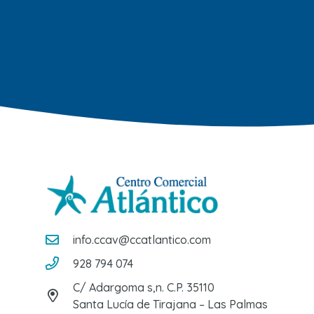
info.ccav@ccatlantico.com
928 794 074
C/ Adargoma s,n. C.P. 35110
Santa Lucía de Tirajana – Las Palmas