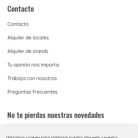
Contacto
Contacto
Alquiler de locales
Alquiler de stands
Tu opinión nos importa
Trabaja con nosotros
Preguntas Frecuentes
No te pierdas nuestras novedades
Suscríbete a nuestra newsletter para recibir todas las
Utilizamos cookies para optimizar nuestro sitio web y nuestro