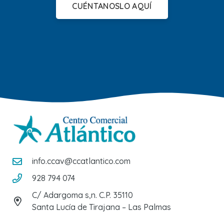
CUÉNTANOSLO AQUÍ
info.ccav@ccatlantico.com
928 794 074
C/ Adargoma s,n. C.P. 35110
Santa Lucía de Tirajana – Las Palmas