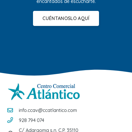
encantados de escucharte.
CUÉNTANOSLO AQUÍ
info.ccav@ccatlantico.com
928 794 074
C/ Adargoma s,n. C.P. 35110