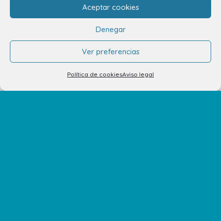
Aceptar cookies
Denegar
Ver preferencias
info.ccav@ccatlantico.com
Política de cookies
Aviso legal
928 794 074
C/ Adargoma s,n. C.P. 35110
Santa Lucía de Tirajana – Las Palmas
El Centro
Horarios
Cómo llegar
Plano del Centro