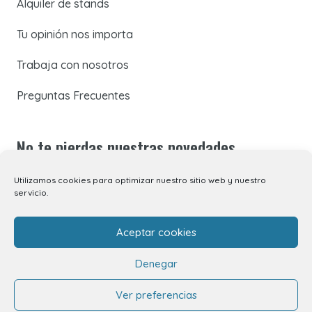
Alquiler de stands
Tu opinión nos importa
Trabaja con nosotros
Preguntas Frecuentes
No te pierdas nuestras novedades
Utilizamos cookies para optimizar nuestro sitio web y nuestro
Suscríbete a nuestra newsletter para recibir todas las
servicio.
novedades en tu correo electrónico o síguenos en
nuestras redes sociales.
Aceptar cookies
Denegar
Ver preferencias