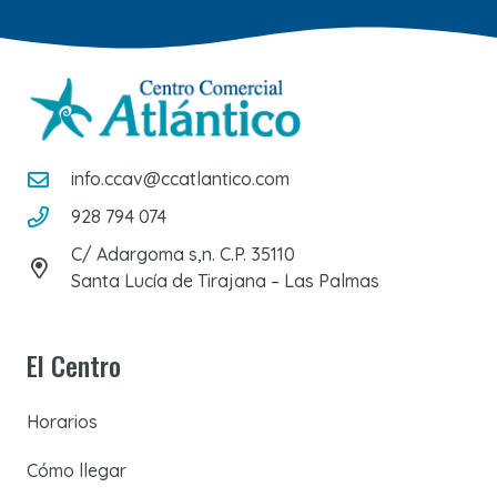
info.ccav@ccatlantico.com
928 794 074
C/ Adargoma s,n. C.P. 35110
Santa Lucía de Tirajana – Las Palmas
El Centro
Horarios
Cómo llegar