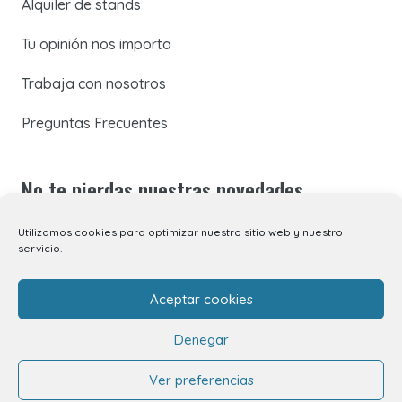
Alquiler de stands
Tu opinión nos importa
Trabaja con nosotros
Preguntas Frecuentes
No te pierdas nuestras novedades
Utilizamos cookies para optimizar nuestro sitio web y nuestro
Suscríbete a nuestra newsletter para recibir todas las
servicio.
novedades en tu correo electrónico o síguenos en
nuestras redes sociales.
Aceptar cookies
Denegar
Ver preferencias