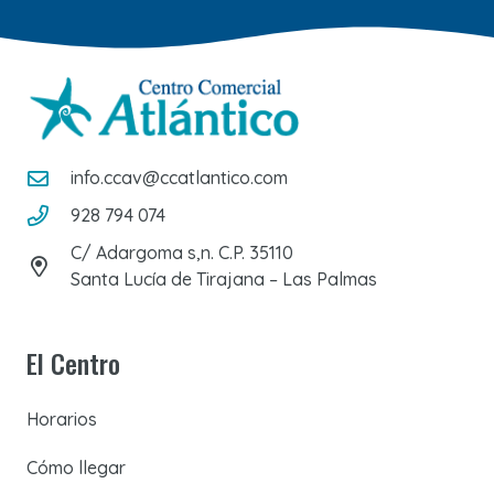
info.ccav@ccatlantico.com
928 794 074
C/ Adargoma s,n. C.P. 35110
Santa Lucía de Tirajana – Las Palmas
El Centro
Horarios
Cómo llegar