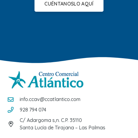
CUÉNTANOSLO AQUÍ
info.ccav@ccatlantico.com
928 794 074
C/ Adargoma s,n. C.P. 35110
Santa Lucía de Tirajana – Las Palmas