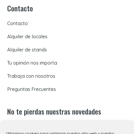
Contacto
Contacto
Alquiler de locales
Alquiler de stands
Tu opinión nos importa
Trabaja con nosotros
Preguntas Frecuentes
No te pierdas nuestras novedades
Suscríbete a nuestra newsletter para recibir todas las
Utilizamos cookies para optimizar nuestro sitio web y nuestro