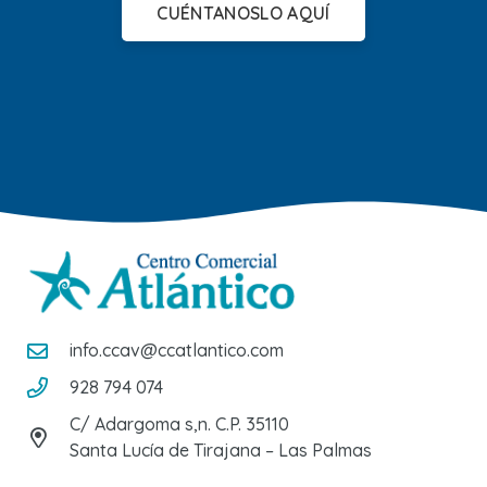
CUÉNTANOSLO AQUÍ
info.ccav@ccatlantico.com
928 794 074
C/ Adargoma s,n. C.P. 35110
Santa Lucía de Tirajana – Las Palmas