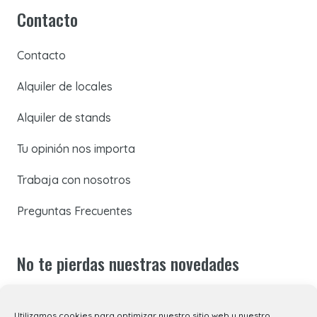
Contacto
Contacto
Alquiler de locales
Alquiler de stands
Tu opinión nos importa
Trabaja con nosotros
Preguntas Frecuentes
No te pierdas nuestras novedades
Suscríbete a nuestra newsletter para recibir todas las
Utilizamos cookies para optimizar nuestro sitio web y nuestro