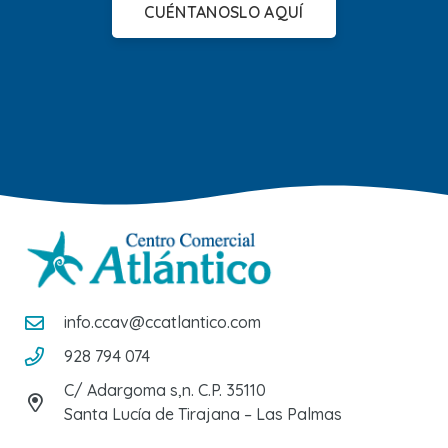
CUÉNTANOSLO AQUÍ
info.ccav@ccatlantico.com
928 794 074
C/ Adargoma s,n. C.P. 35110
Santa Lucía de Tirajana – Las Palmas