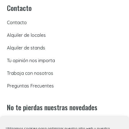
Contacto
Contacto
Alquiler de locales
Alquiler de stands
Tu opinión nos importa
Trabaja con nosotros
Preguntas Frecuentes
No te pierdas nuestras novedades
Suscríbete a nuestra newsletter para recibir todas las
Utilizamos cookies para optimizar nuestro sitio web y nuestro