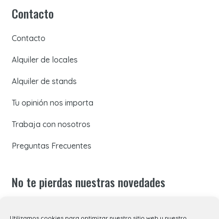
Contacto
Contacto
Alquiler de locales
Alquiler de stands
Tu opinión nos importa
Trabaja con nosotros
Preguntas Frecuentes
No te pierdas nuestras novedades
Suscríbete a nuestra newsletter para recibir todas las
Utilizamos cookies para optimizar nuestro sitio web y nuestro