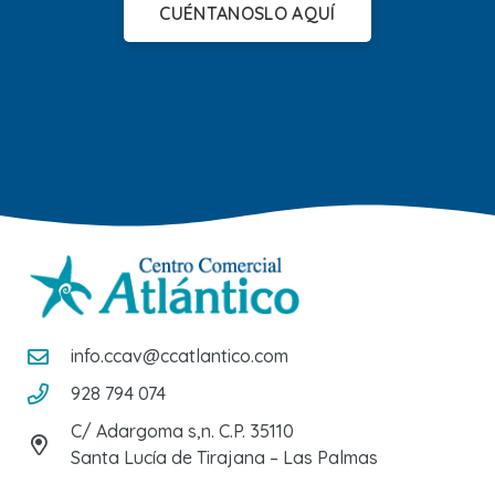
CUÉNTANOSLO AQUÍ
info.ccav@ccatlantico.com
928 794 074
C/ Adargoma s,n. C.P. 35110
Santa Lucía de Tirajana – Las Palmas