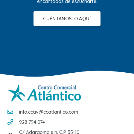
encantados de escucharte.
CUÉNTANOSLO AQUÍ
info.ccav@ccatlantico.com
928 794 074
C/ Adargoma s,n. C.P. 35110