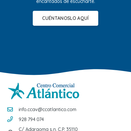
encantados de escucharte.
CUÉNTANOSLO AQUÍ
info.ccav@ccatlantico.com
928 794 074
C/ Adargoma s,n. C.P. 35110