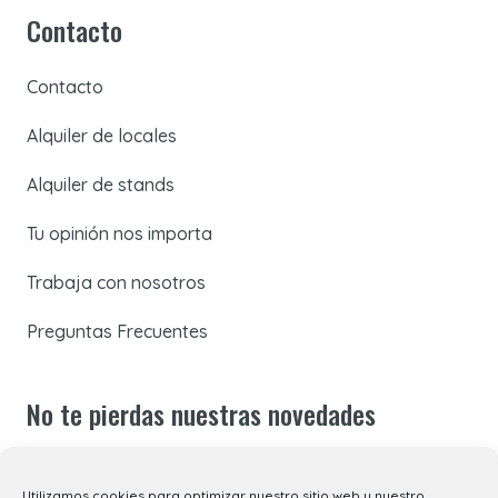
Contacto
Contacto
Alquiler de locales
Alquiler de stands
Tu opinión nos importa
Trabaja con nosotros
Preguntas Frecuentes
No te pierdas nuestras novedades
Suscríbete a nuestra newsletter para recibir todas las
Utilizamos cookies para optimizar nuestro sitio web y nuestro