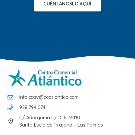
CUÉNTANOSLO AQUÍ
info.ccav@ccatlantico.com
928 794 074
C/ Adargoma s,n. C.P. 35110
Santa Lucía de Tirajana – Las Palmas