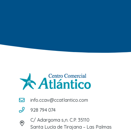
info.ccav@ccatlantico.com
928 794 074
C/ Adargoma s,n. C.P. 35110
Santa Lucía de Tirajana – Las Palmas