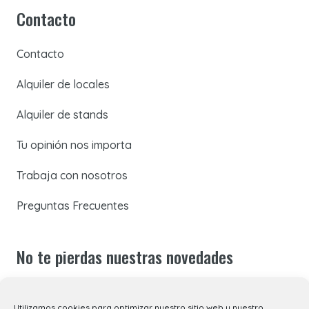
Contacto
Contacto
Alquiler de locales
Alquiler de stands
Tu opinión nos importa
Trabaja con nosotros
Preguntas Frecuentes
No te pierdas nuestras novedades
Suscríbete a nuestra newsletter para recibir todas las
Utilizamos cookies para optimizar nuestro sitio web y nuestro