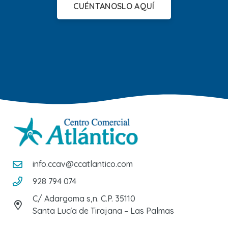
CUÉNTANOSLO AQUÍ
info.ccav@ccatlantico.com
928 794 074
C/ Adargoma s,n. C.P. 35110
Santa Lucía de Tirajana – Las Palmas