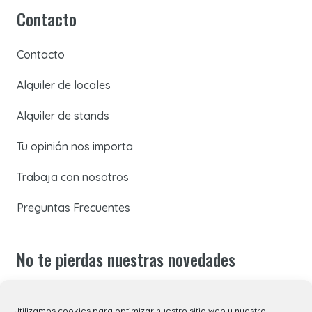
Contacto
Contacto
Alquiler de locales
Alquiler de stands
Tu opinión nos importa
Trabaja con nosotros
Preguntas Frecuentes
No te pierdas nuestras novedades
Suscríbete a nuestra newsletter para recibir todas las
Utilizamos cookies para optimizar nuestro sitio web y nuestro