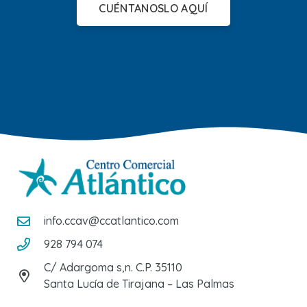
CUÉNTANOSLO AQUÍ
info.ccav@ccatlantico.com
928 794 074
C/ Adargoma s,n. C.P. 35110
Santa Lucía de Tirajana – Las Palmas