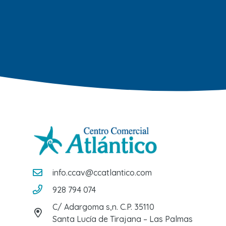
info.ccav@ccatlantico.com
928 794 074
C/ Adargoma s,n. C.P. 35110
Santa Lucía de Tirajana – Las Palmas