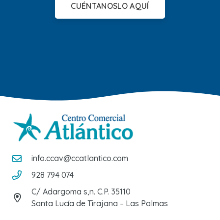
CUÉNTANOSLO AQUÍ
info.ccav@ccatlantico.com
928 794 074
C/ Adargoma s,n. C.P. 35110
Santa Lucía de Tirajana – Las Palmas