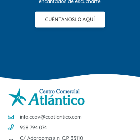
encantados de escucharte.
CUÉNTANOSLO AQUÍ
info.ccav@ccatlantico.com
928 794 074
C/ Adargoma s,n. C.P. 35110