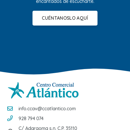
encantados de escucharte.
CUÉNTANOSLO AQUÍ
info.ccav@ccatlantico.com
928 794 074
C/ Adargoma s,n. C.P. 35110