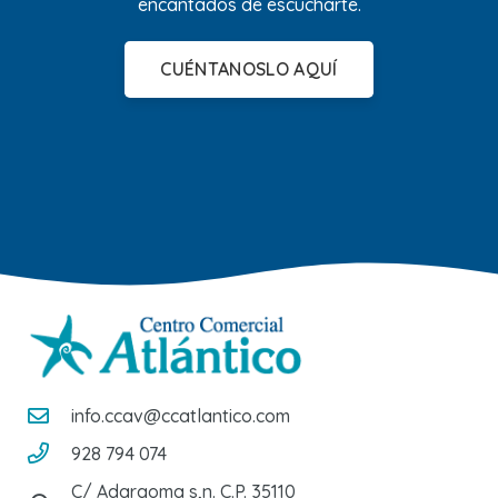
encantados de escucharte.
CUÉNTANOSLO AQUÍ
info.ccav@ccatlantico.com
928 794 074
C/ Adargoma s,n. C.P. 35110