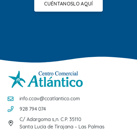
CUÉNTANOSLO AQUÍ
info.ccav@ccatlantico.com
928 794 074
C/ Adargoma s,n. C.P. 35110
Santa Lucía de Tirajana – Las Palmas