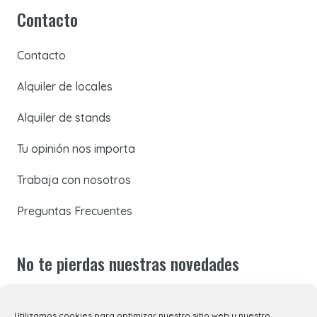
Contacto
Contacto
Alquiler de locales
Alquiler de stands
Tu opinión nos importa
Trabaja con nosotros
Preguntas Frecuentes
No te pierdas nuestras novedades
Suscríbete a nuestra newsletter para recibir todas las
Utilizamos cookies para optimizar nuestro sitio web y nuestro