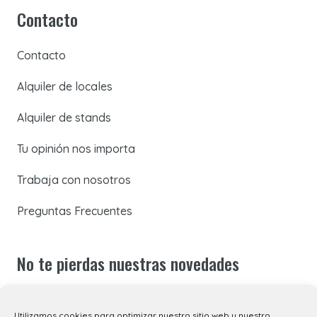
Contacto
Contacto
Alquiler de locales
Alquiler de stands
Tu opinión nos importa
Trabaja con nosotros
Preguntas Frecuentes
No te pierdas nuestras novedades
Suscríbete a nuestra newsletter para recibir todas las
Utilizamos cookies para optimizar nuestro sitio web y nuestro