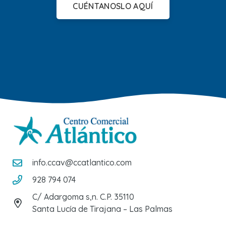
CUÉNTANOSLO AQUÍ
info.ccav@ccatlantico.com
928 794 074
C/ Adargoma s,n. C.P. 35110
Santa Lucía de Tirajana – Las Palmas