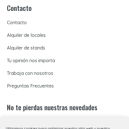
Contacto
Contacto
Alquiler de locales
Alquiler de stands
Tu opinión nos importa
Trabaja con nosotros
Preguntas Frecuentes
No te pierdas nuestras novedades
Suscríbete a nuestra newsletter para recibir todas las
Utilizamos cookies para optimizar nuestro sitio web y nuestro