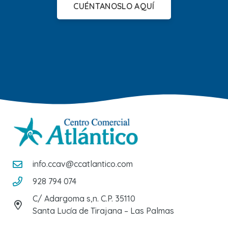
CUÉNTANOSLO AQUÍ
info.ccav@ccatlantico.com
928 794 074
C/ Adargoma s,n. C.P. 35110
Santa Lucía de Tirajana – Las Palmas