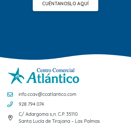
CUÉNTANOSLO AQUÍ
info.ccav@ccatlantico.com
928 794 074
C/ Adargoma s,n. C.P. 35110
Santa Lucía de Tirajana – Las Palmas