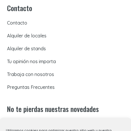
Contacto
Contacto
Alquiler de locales
Alquiler de stands
Tu opinión nos importa
Trabaja con nosotros
Preguntas Frecuentes
No te pierdas nuestras novedades
Suscríbete a nuestra newsletter para recibir todas las
Utilizamos cookies para optimizar nuestro sitio web y nuestro