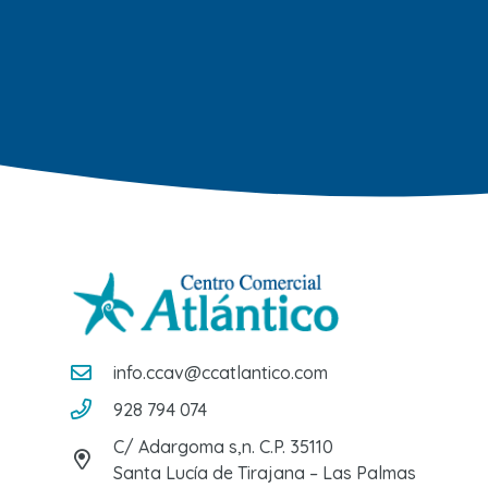
info.ccav@ccatlantico.com
928 794 074
C/ Adargoma s,n. C.P. 35110
Santa Lucía de Tirajana – Las Palmas