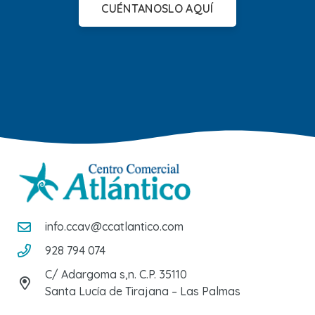
CUÉNTANOSLO AQUÍ
info.ccav@ccatlantico.com
928 794 074
C/ Adargoma s,n. C.P. 35110
Santa Lucía de Tirajana – Las Palmas