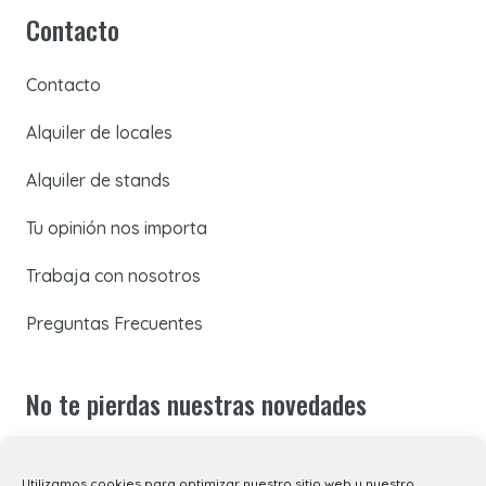
Contacto
Contacto
Alquiler de locales
Alquiler de stands
Tu opinión nos importa
Trabaja con nosotros
Preguntas Frecuentes
No te pierdas nuestras novedades
Suscríbete a nuestra newsletter para recibir todas las
Utilizamos cookies para optimizar nuestro sitio web y nuestro